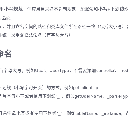
用小写规范
小写+下划线
，但应用目录名不强制规范，驼峰法和
为后缀；
义，并且命名空间的路径和类库文件所在路径一致（包括大小写）
并统一采用驼峰法命名（首字母大写）
命名
写，例如User、UserType，不需要添加controller、model等
（小写字母开头）的方式，例如get_client_ip；
字母小写或者使用下划线“_”，例如getUserName，_parse
字母小写或者使用下划线“_”，例如tableName、_instan