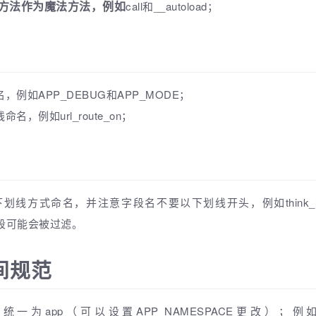
或方法作为魔法方法，例如
call和__autoload；
例如APP_DEBUG和APP_MODE；
，例如url_route_on；
线方式命名，并注意字段名不要以下划线开头，例如think_use
表字段可能会被过滤。
间规范
p（可以设置APP_NAMESPACE更改）；例如：app\index